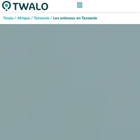
Twalo
/
Afrique
/
Tanzanie
/
Les animaux en Tanzanie