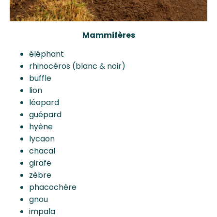
Mammifères
éléphant
rhinocéros (blanc & noir)
buffle
lion
léopard
guépard
hyène
lycaon
chacal
girafe
zèbre
phacochère
gnou
impala