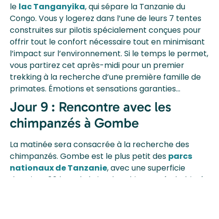
le
lac Tanganyika
, qui sépare la Tanzanie du
Congo. Vous y logerez dans l’une de leurs 7 tentes
construites sur pilotis spécialement conçues pour
offrir tout le confort nécessaire tout en minimisant
l’impact sur l’environnement. Si le temps le permet,
vous partirez cet après-midi pour un premier
trekking à la recherche d’une première famille de
primates. Émotions et sensations garanties…
Jour 9 : Rencontre avec les
chimpanzés à Gombe
La matinée sera consacrée à la recherche des
chimpanzés. Gombe est le plus petit des
parcs
nationaux de Tanzanie
, avec une superficie
d’environ 60 km². Il abrite des chimpanzés, habitués
aux visiteurs humains, que vous pourrez observer de
très près. Une rencontre hors du commun avec ces
grands primates ! Le parc abrite aussi des singes