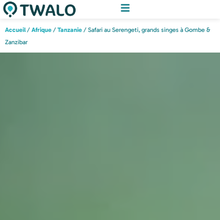
Accueil
/
Afrique
/
Tanzanie
/ Safari au Serengeti, grands singes à Gombe &
Zanzibar