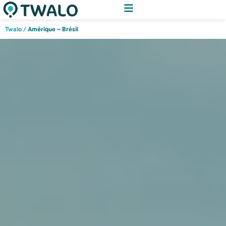
Twalo
/
Amérique – Brésil