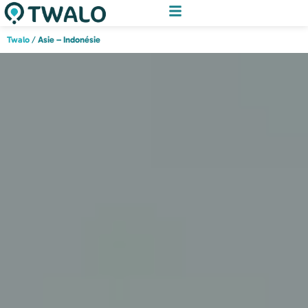
Twalo
/
Asie – Indonésie