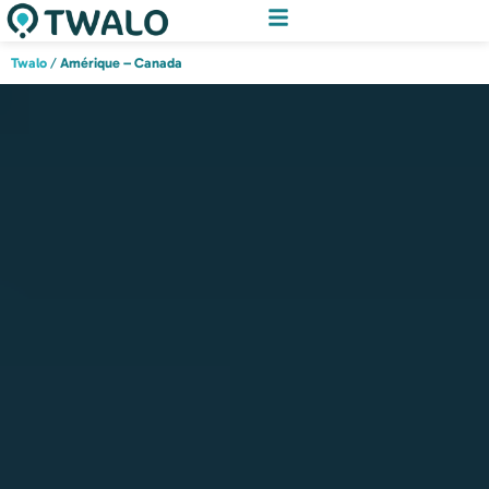
Twalo
/
Amérique – Canada