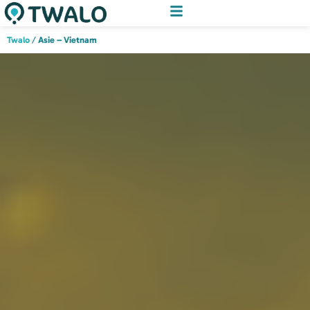
Twalo
/
Asie – Vietnam