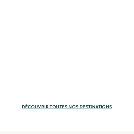
Afrique
du
Thaïlande
Japon
Mada
Sud
DÉCOUVRIR TOUTES NOS DESTINATIONS