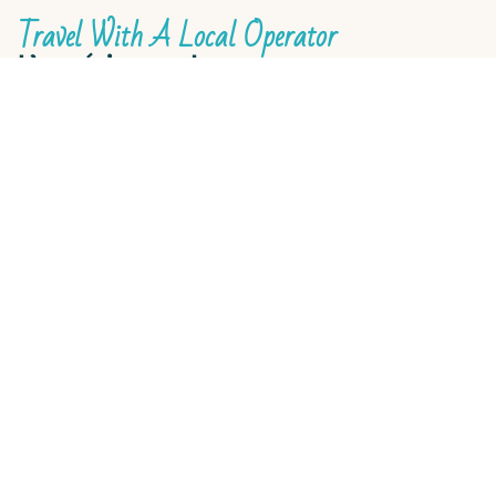
Travel With A Local Operator
L’expérience de voyage sur mesure
qui vous ressemble
Twalo s’appuie sur des
experts locaux
francophones
pour offrir des voyages sur mesure
vers des destinations diversifiées sur les
cinq
continents
. Ces spécialistes auront à cœur de
comprendre vos envies, vos préférences et le
rythme souhaité, afin de créer un voyage
parfaitement adapté à vos attentes, grâce à leur
connaissance approfondie des lieux et du terrain.
DÉCOUVRIR NOS SUGGESTIONS DE
VOYAGES