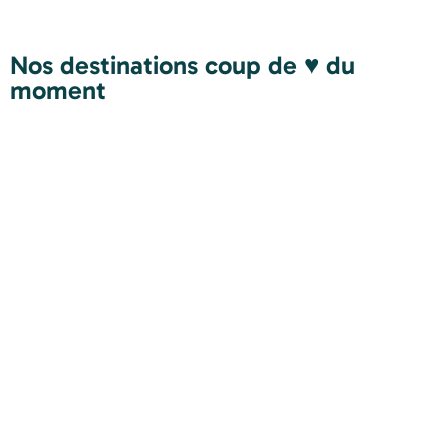
Nos destinations coup de ♥ du
moment
Tanzanie
Colombie
Pérou
Isla