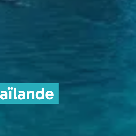
aïlande