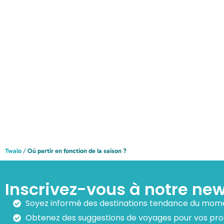
en
en août
juillet
Twalo
/
Où partir en fonction de la saison ?
Inscrivez-vous à notre new
Soyez informé des destinations tendance du mom
Obtenez des suggestions de voyages pour vos pr