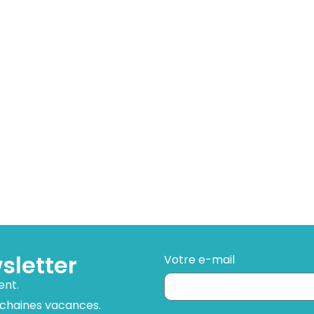
en
en
septembre
octobre
sletter
Votre e-mail
ent.
ochaines vacances.