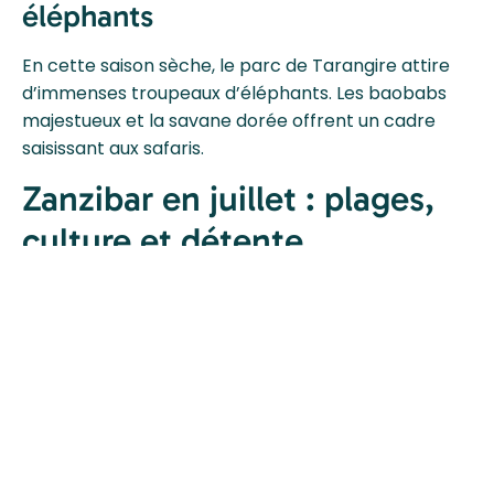
éléphants
En cette saison sèche, le parc de Tarangire attire
d’immenses troupeaux d’éléphants. Les baobabs
majestueux et la savane dorée offrent un cadre
saisissant aux safaris.
Zanzibar en juillet : plages,
culture et détente
Des plages paradisiaques
Après un safari, cap sur l’archipel de Zanzibar pour
un séjour balnéaire. En juillet, les plages de sable
blanc et les eaux turquoise de l’océan Indien offrent
des conditions parfaites pour la baignade, la
plongée ou le snorkeling.