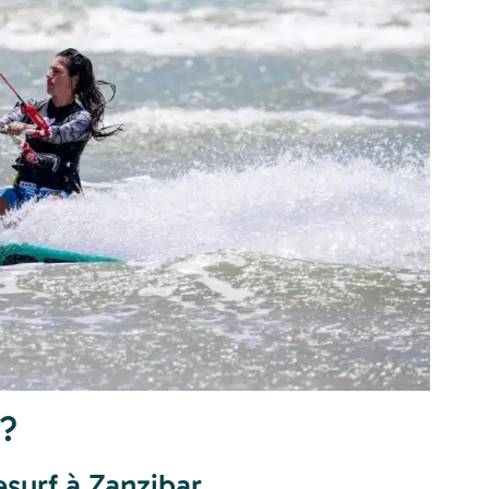
 ?
esurf à Zanzibar