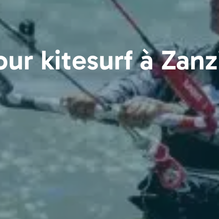
our kitesurf à Zanz