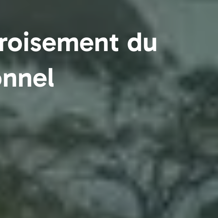
croisement du
onnel