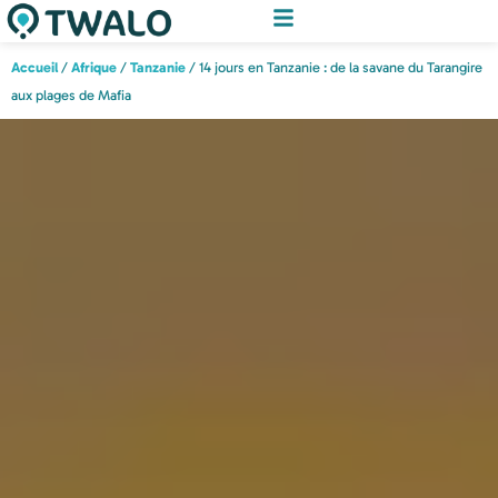
Accueil
/
Afrique
/
Tanzanie
/ 14 jours en Tanzanie : de la savane du Tarangire
aux plages de Mafia