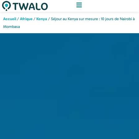
Accueil
/
Afrique
/
Kenya
/ Séjour au Kenya sur mesure : 10 jours de Nairobi à
Mombasa