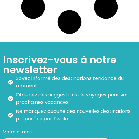
Inscrivez-vous à notre
newsletter
Soyez informé des destinations tendance du
moment.
Obtenez des suggestions de voyages pour vos
prochaines vacances.
Ne manquez aucune des nouvelles destinations
proposées par Twalo.
Votre e-mail