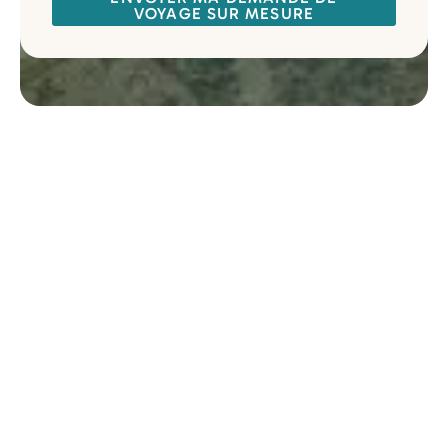
VOYAGE SUR MESURE
Les activités à proximité du
Karama Lodge
À 3 km au Sud-Est de la ville d’
Arusha
, la position du
Karama Lodge est idéale. Vous pouvez partir visiter
la ville d’Arusha, dont le marché vous donnera un
bel avant-goût de la culture locale. Vous pourrez