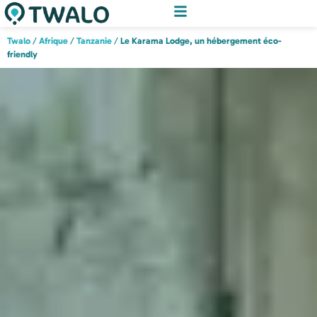
Twalo
/
Afrique
/
Tanzanie
/
Le Karama Lodge, un hébergement éco-
friendly