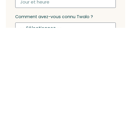
Comment avez-vous connu Twalo ?
Une personne vous a recommandé Twalo ?
ENVOYER MA DEMANDE DE
VOYAGE SUR MESURE
Les Hadzabe forment un peuple de chasseurs
cueilleurs vivant sur les rives du Lake Eyasi. Ils sont
parvenus, malgré le temps qui passe, à préserver