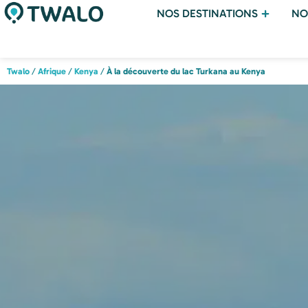
NOS DESTINATIONS
NO
Twalo
/
Afrique
/
Kenya
/
À la découverte du lac Turkana au Kenya