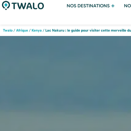
NOS DESTINATIONS
NO
Twalo
/
Afrique
/
Kenya
/
Lac Nakuru : le guide pour visiter cette merveille d