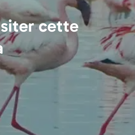
siter cette
a