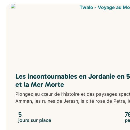
Indonésie
Japon
Kirghizistan
Laos
Oman
Ouzbékistan
Philippines
Sri Lanka
Thaïlande
Vietnam
Europe
Les incontournables en Jordanie en 5
Écosse
Finlande
et la Mer Morte
Islande
Plongez au cœur de l’histoire et des paysages specta
Norvège
Portugal
Amman, les ruines de Jerash, la cité rose de Petra,
Moyen-Orient
5
7
Égypte
jours sur place
pa
Jordanie
Océanie