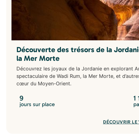
Amérique
Argentine
Belize
Bolivie
Brésil
Canada
Chili
Découverte des trésors de la Jordan
Colombie
la Mer Morte
Costa Rica
Cuba
Découvrez les joyaux de la Jordanie en explorant A
Équateur
spectaculaire de Wadi Rum, la Mer Morte, et d’autres
États-Unis
cœur du Moyen-Orient.
Guatemala
Honduras
9
1
Mexique
jours sur place
pa
Pérou
Asie
Bali
DÉCOUVRIR LE
Cambodge
Corée du Sud