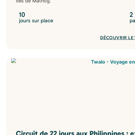
îles de Matnog.
10
2
jours sur place
pa
DÉCOUVRIR LE
Circuit de 22 jours aux Philippines : 