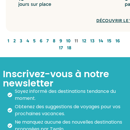
jours sur place
pa
DÉCOUVRIR LE
1
2
3
4
5
6
7
8
9
10
11
12
13
14
15
16
17
18
Inscrivez-vous à notre
newsletter
Soyez informé des destinations tendance du
moment.
Obtenez des suggestions de voyages pour vos
prochaines vacances.
Ne manquez aucune des nouvelles destinations
proposées par Twalo.