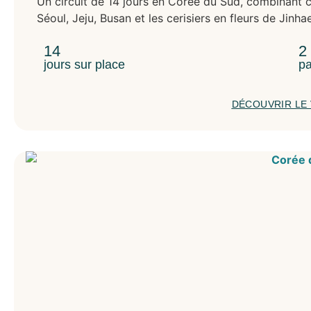
Un circuit de 14 jours en Corée du Sud, combinant cu
Séoul, Jeju, Busan et les cerisiers en fleurs de Jinh
14
2
jours sur place
pa
DÉCOUVRIR LE