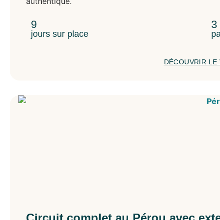
authentique.
9
3
jours sur place
pa
DÉCOUVRIR LE
Circuit complet au Pérou avec ext