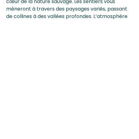
cœur de la nature sauvage. Les sentiers vous
mèneront à travers des paysages variés, passant
de collines à des vallées profondes. L’atmosphère
calme et sereine vous permettra de vous
ressourcer et de profiter pleinement de la beauté
qui vous entoure. Vous aurez peut-être la chance
de croiser des rennes sauvages, qui se déplacent
avec grâce à travers la végétation. À la fin de votre
randonnée, offrez-vous une pause bien méritée au
bord d’un lac et respirez profondément l’air pur de
la forêt. Un conseil : emportez un en-cas léger,
comme des noix ou des fruits secs, pour recharger
vos batteries tout en profitant du paysage.
Jour 8 : L’ascension de Valtavaara
ou activités en option
Aujourd’hui, vous attaquez l’ascension de
Valtavaara, le sommet le plus élevé de la région. La