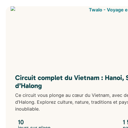
Circuit complet du Vietnam : Hanoi, S
d’Halong
Ce circuit vous plonge au cœur du Vietnam, avec des
d’Halong. Explorez culture, nature, traditions et pa
inoubliable.
10
1
jours sur place
pa