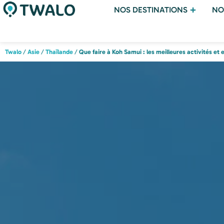
NOS DESTINATIONS
NO
Twalo
/
Asie
/
Thaïlande
/
Que faire à Koh Samui : les meilleures activités et e