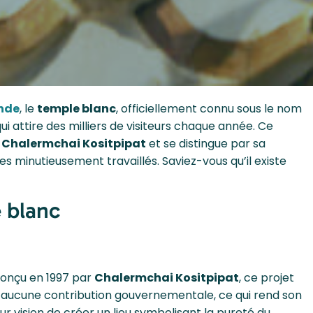
nde
, le
temple blanc
, officiellement connu sous le nom
ui attire des milliers de visiteurs chaque année. Ce
e
Chalermchai Kositpipat
et se distingue par sa
s minutieusement travaillés. Saviez-vous qu’il existe
e blanc
Conçu en 1997 par
Chalermchai Kositpipat
, ce projet
s aucune contribution gouvernementale, ce qui rend son
r vision de créer un lieu symbolisant la pureté du