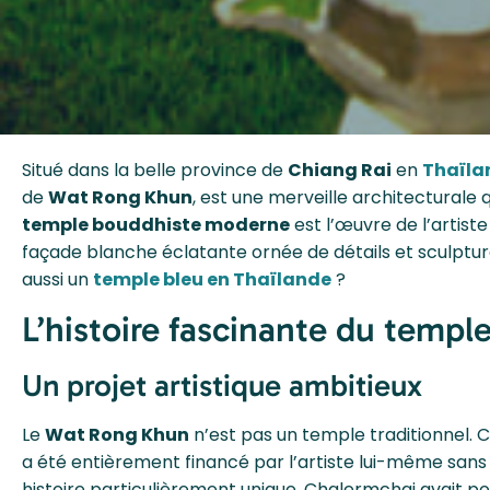
Situé dans la belle province de
Chiang Rai
en
Thaïla
de
Wat Rong Khun
, est une merveille architecturale q
temple bouddhiste moderne
est l’œuvre de l’artist
façade blanche éclatante ornée de détails et sculpture
aussi un
temple bleu en Thaïlande
?
L’histoire fascinante du templ
Un projet artistique ambitieux
Le
Wat Rong Khun
n’est pas un temple traditionnel. 
a été entièrement financé par l’artiste lui-même san
histoire particulièrement unique. Chalermchai avait pou