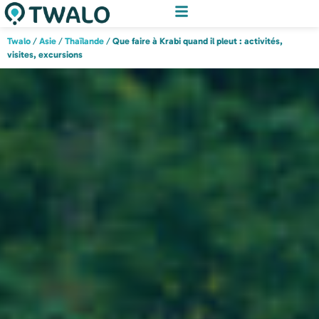
Twalo
/
Asie
/
Thaïlande
/
Que faire à Krabi quand il pleut : activités,
visites, excursions