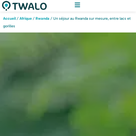
Accueil
/
Afrique
/
Rwanda
/ Un séjour au Rwanda sur mesure, entre lacs et
gorilles