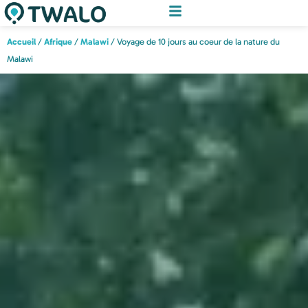
Accueil
/
Afrique
/
Malawi
/ Voyage de 10 jours au coeur de la nature du
Malawi