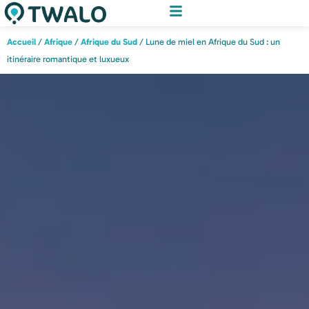
Accueil
/
Afrique
/
Afrique du Sud
/ Lune de miel en Afrique du Sud : un
itinéraire romantique et luxueux