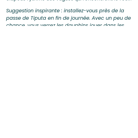
Suggestion inspirante : installez-vous près de la
passe de Tiputa en fin de journée. Avec un peu de
chance, vous verrez les dauphins jouer dans les
courants, parfois même sauter hors de l’eau —
comme s’ils saluaient les visiteurs.
Jour 9 — Rangiroa
Cette journée à Rangiroa vous plonge au cœur de
l’un des lagons les plus exceptionnels de Polynésie.
Ici, le bleu se décline en une infinité de nuances : du
turquoise laiteux le long des motu aux profondeurs
indigo proches de la passe.
L’atoll est réputé pour la richesse de sa vie marine.
Il suffit parfois de longer le bord du lagon pour voir
surgir un ballet de poissons bigarrés, des éclairs
argentés ou des ombres élégantes glissant dans les