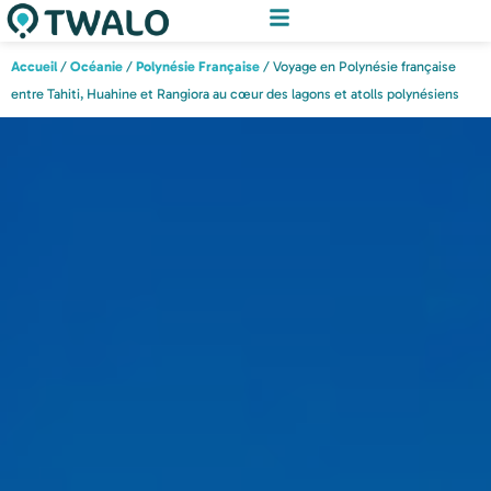
Accueil
/
Océanie
/
Polynésie Française
/ Voyage en Polynésie française
entre Tahiti, Huahine et Rangiora au cœur des lagons et atolls polynésiens