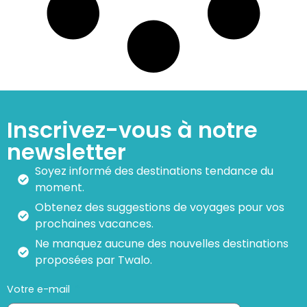
Inscrivez-vous à notre
newsletter
Soyez informé des destinations tendance du
moment.
Obtenez des suggestions de voyages pour vos
prochaines vacances.
Ne manquez aucune des nouvelles destinations
proposées par Twalo.
Votre e-mail