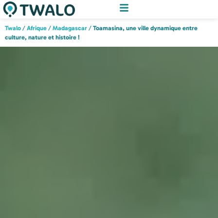
Twalo
/
Afrique
/
Madagascar
/
Toamasina, une ville dynamique entre
culture, nature et histoire !