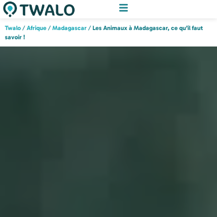
Twalo
/
Afrique
/
Madagascar
/
Les Animaux à Madagascar, ce qu’il faut
savoir !