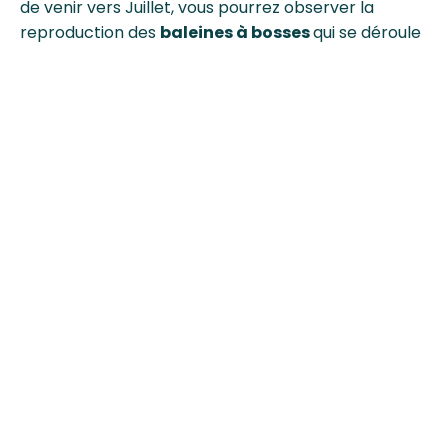
de venir vers Juillet, vous pourrez observer la
reproduction des
baleines à bosses
qui se déroule
pendant cette période. Aux alentours de l
‘île
Sainte-Marie
ou de Nosy Be, vous aurez la chance
de voir un véritable spectacle ! Dans un même
temps, vous croiserez
des dauphins
, des
requins
marteaux
, des thons ou encore différents
poissons.
Les mammifères terrestres