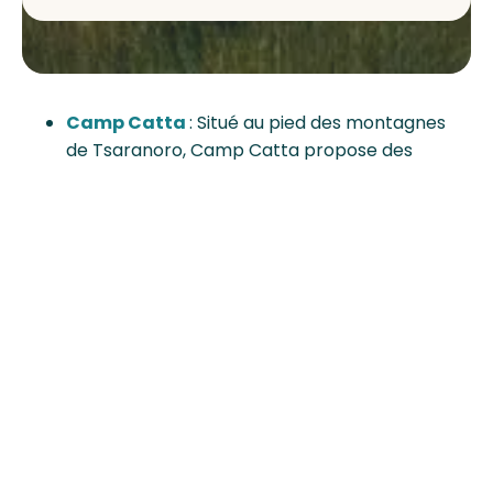
Camp Catta
: Situé au pied des montagnes
de Tsaranoro, Camp Catta propose des
tentes spacieuses et confortables, ainsi que
des chalets en bois. Vous pourrez profiter de
repas locaux, ainsi que des activités comme de
l’escalade et la randonnée. C’est une super
alternative pour dormir proche de la nature
avec de bonnes condition. On recommande !
Hotel Tsara Camp
: Cet hotel offre une vue
imprenable sur les montagnes de Tsaranoro.
Vous y trouverez des tentes et chambres
équipées avec des lits confortables, des
douches chaudes et un restaurant sur place.
Tout ce dont on a besoin là bas ! Le personnel