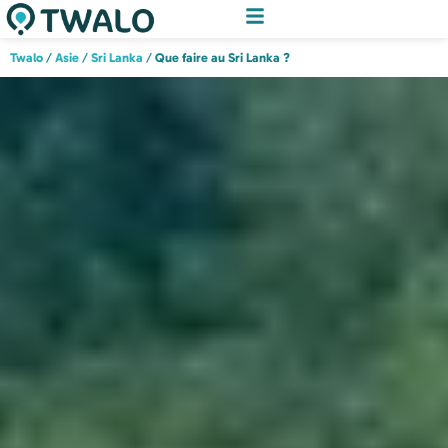
Twalo
/
Asie
/
Sri Lanka
/
Que faire au Sri Lanka ?