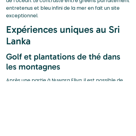
de l’océan. Le contraste entre greens parfaitement
entretenus et bleu infini de la mer en fait un site
exceptionnel.
Expériences uniques au Sri
Lanka
Golf et plantations de thé dans
les montagnes
Après une partie à Nuwara Eliya, il est possible de
prolonger l’expérience en visitant une plantation de
thé voisine. Dégustations, paysages verdoyants et
ambiance hors du temps complètent un séjour
golfique haut de gamme.
Resorts éco-golfiques