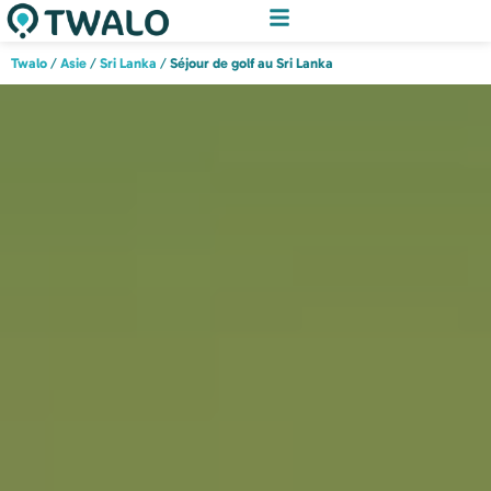
Twalo
/
Asie
/
Sri Lanka
/
Séjour de golf au Sri Lanka