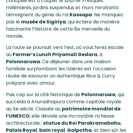
canopée est à couper le souffle. Fresques
millénaires, jardins suspendus et murs miroitants
témoignent du génie du roi
Kassapa
. Ne manquez
pas le
musée de Sigiriya
, qui éclaire de manière
fascinante l’histoire de cette 8e merveille du
monde.
La route se poursuit vers l’est, où vous ferez escale
au
Farmer’s Lunch Priyamali Gedara
, à
Polonnaruwa
. Ce déjeuner dans une maison
familiale surplombant les rizières est l’occasion
rêvée de savourer un authentique Rice & Curry
préparé avec amour.
Puis cap sur la cité historique de
Polonnaruwa
, qui
succéda à Anuradhapura comme capitale royale
au Xe siècle. Classée au
patrimoine mondial de
l’UNESCO
, elle dévoile une incroyable richesse
architecturale :
statue du Roi Parakramabahu
,
Palais Royal
,
bain royal
,
Galpotha
, et bien sûr les