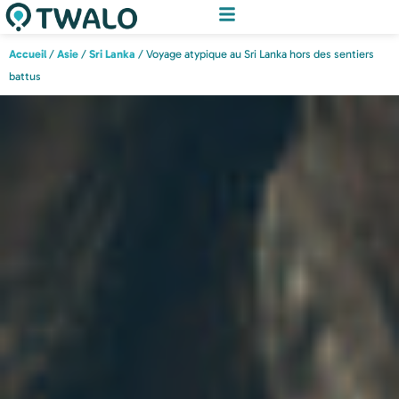
Accueil
/
Asie
/
Sri Lanka
/ Voyage atypique au Sri Lanka hors des sentiers
battus