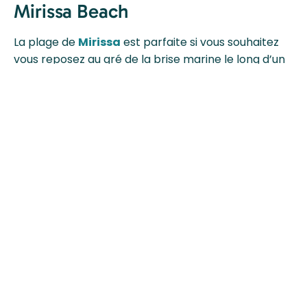
Mirissa Beach
La plage de
Mirissa
est parfaite si vous souhaitez
vous reposez au gré de la brise marine le long d’un
paysage paradisiaque. Située au sud du Sri Lanka,
elle est la moins développée des trois grandes
stations balnéaires du sud après Hikkaduwa et
Unawatuna
. Vous pourrez profiter de noix de coco
cueillit sur place et les infrastructures restent
cachées derrière ces cocotiers, elle a ainsi gardé
son authenticité. Mirissa est aussi le meilleur endroit
pour observer des baleines au Sri Lanka.