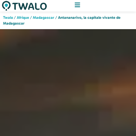
Twalo
/
Afrique
/
Madagascar
/
Antananarivo, la capitale vivante de
Madagascar