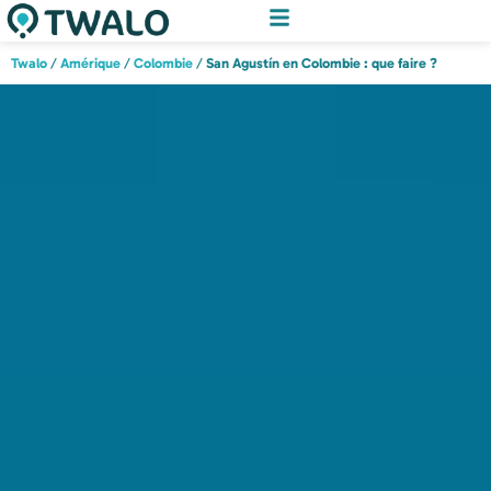
Twalo
/
Amérique
/
Colombie
/
San Agustín en Colombie : que faire ?