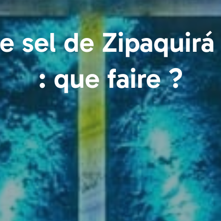
e sel de Zipaquir
: que faire ?