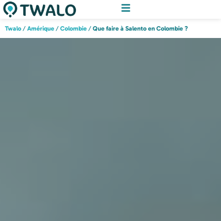
Twalo
/
Amérique
/
Colombie
/
Que faire à Salento en Colombie ?