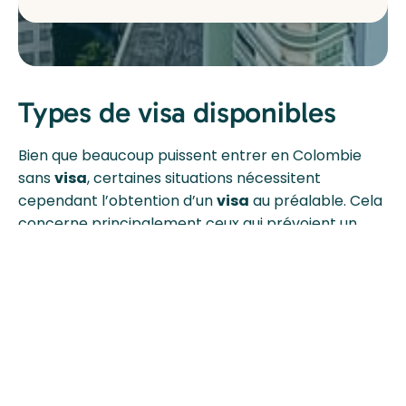
Types de visa disponibles
Bien que beaucoup puissent entrer en Colombie
sans
visa
, certaines situations nécessitent
cependant l’obtention d’un
visa
au préalable. Cela
concerne principalement ceux qui prévoient un
séjour prolongé ou pour d’autres motifs que le
tourisme, comme le travail ou les études.
Visa de tourisme (TP-11)
Ce type de
visa
est destiné à ceux qui ne peuvent
pas bénéficier de l’
exemption de visa
ou qui
projettent de rester plus de 90 jours pour des