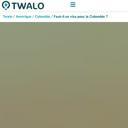
Twalo
/
Amérique
/
Colombie
/
Faut-il un visa pour la Colombie ?