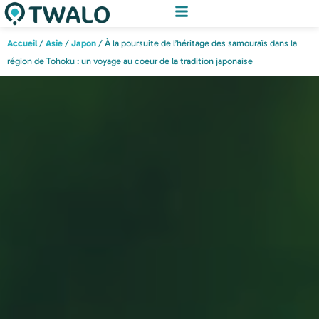
Accueil
/
Asie
/
Japon
/ À la poursuite de l’héritage des samouraïs dans la
région de Tohoku : un voyage au coeur de la tradition japonaise