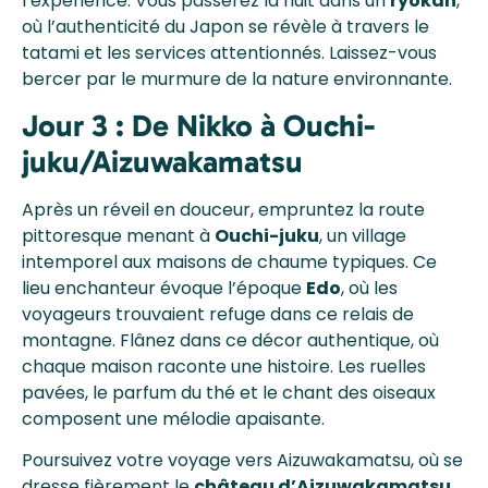
l’expérience. Vous passerez la nuit dans un
ryokan
,
où l’authenticité du Japon se révèle à travers le
tatami et les services attentionnés. Laissez-vous
bercer par le murmure de la nature environnante.
Jour 3 : De Nikko à Ouchi-
juku/Aizuwakamatsu
Après un réveil en douceur, empruntez la route
pittoresque menant à
Ouchi-juku
, un village
intemporel aux maisons de chaume typiques. Ce
lieu enchanteur évoque l’époque
Edo
, où les
voyageurs trouvaient refuge dans ce relais de
montagne. Flânez dans ce décor authentique, où
chaque maison raconte une histoire. Les ruelles
pavées, le parfum du thé et le chant des oiseaux
composent une mélodie apaisante.
Poursuivez votre voyage vers Aizuwakamatsu, où se
dresse fièrement le
château d’Aizuwakamatsu
,