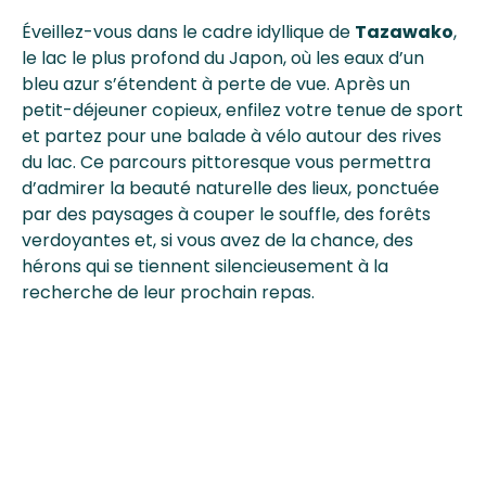
Éveillez-vous dans le cadre idyllique de
Tazawako
,
le lac le plus profond du Japon, où les eaux d’un
bleu azur s’étendent à perte de vue. Après un
petit-déjeuner copieux, enfilez votre tenue de sport
et partez pour une balade à vélo autour des rives
du lac. Ce parcours pittoresque vous permettra
d’admirer la beauté naturelle des lieux, ponctuée
par des paysages à couper le souffle, des forêts
verdoyantes et, si vous avez de la chance, des
hérons qui se tiennent silencieusement à la
recherche de leur prochain repas.
Ne manquez pas la visite de l’ancienne école
Omoide no Katabunko
, un lieu chargé d’histoire et
de nostalgie. Ce musée, aménagé dans une école
ancienne, offre un aperçu de la vie scolaire
d’autrefois au Japon et propose une collection
fascinante d’objets du quotidien, de photos et