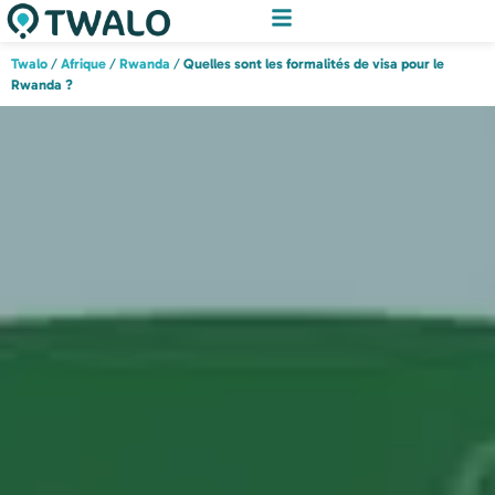
Twalo
/
Afrique
/
Rwanda
/
Quelles sont les formalités de visa pour le
Rwanda ?