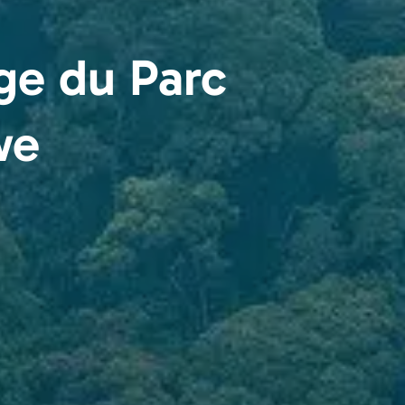
ge du Parc
we