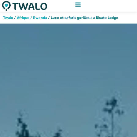
Twalo
/
Afrique
/
Rwanda
/
Luxe et safaris gorilles au Bisate Lodge