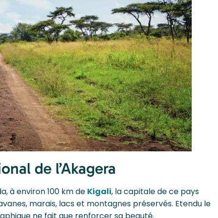
onal de l’Akagera
nda, à environ 100 km de
Kigali
, la capitale de ce pays
 savanes, marais, lacs et montagnes préservés. Etendu le
raphique ne fait que renforcer sa beauté.