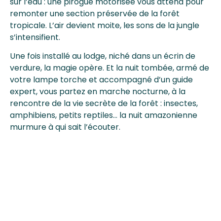
sur l’eau : une pirogue motorisée vous attend pour
remonter une section préservée de la forêt
tropicale. L’air devient moite, les sons de la jungle
s’intensifient.
Une fois installé au lodge, niché dans un écrin de
verdure, la magie opère. Et la nuit tombée, armé de
votre lampe torche et accompagné d’un guide
expert, vous partez en marche nocturne, à la
rencontre de la vie secrète de la forêt : insectes,
amphibiens, petits reptiles… la nuit amazonienne
murmure à qui sait l’écouter.
Jour 10 : Journée à Arajuno
Après un réveil au chant des oiseaux tropicaux, vous
partez explorer la forêt primaire, accompagné d’un
guide passionné. Vous croiserez peut-être des
singes, de flamboyants toucans, ou découvrirez les
secrets des plantes médicinales utilisées depuis des