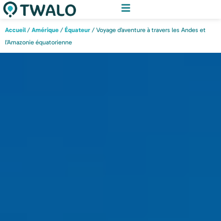
Accueil
/
Amérique
/
Équateur
/ Voyage d’aventure à travers les Andes et
l’Amazonie équatorienne